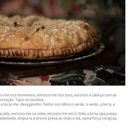
sco-me nos momentos, enrosco-me nos sons, enrosco a cabeça com as
coração. Tapo os ouvidos...
 tocar-me, devagarinho. Tenho nos olhos o verde, o vento, a terra, a
vida, enrosco-me na noite, enrosco-me em ti. Sinto a brisa que passa,
cadamente, empurra a árvore presa ao chão e ela, numa força corajosa,