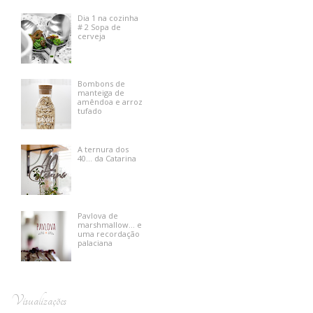
Dia 1 na cozinha
# 2 Sopa de
cerveja
Bombons de
manteiga de
amêndoa e arroz
tufado
A ternura dos
40... da Catarina
Pavlova de
marshmallow... e
uma recordação
palaciana
Visualizações