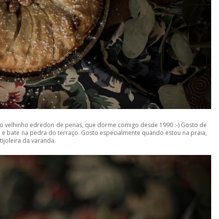
no velhinho edredon de penas, que dorme comigo desde 1990 :-) Gosto de
ai e bate na pedra do terraço. Gosto especialmente quando estou na praia,
 tijoleira da varanda.