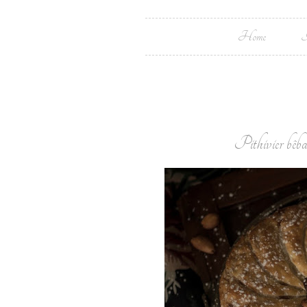
Home
Í
Pithivier bêbad