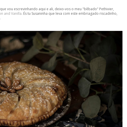
e vou escrevinhando aqui e ali, deixo-vos o meu "bêbado" Pethivier,
n and Vanilla
. És tu Susaninha que leva com este embriagado riscadinho,
.