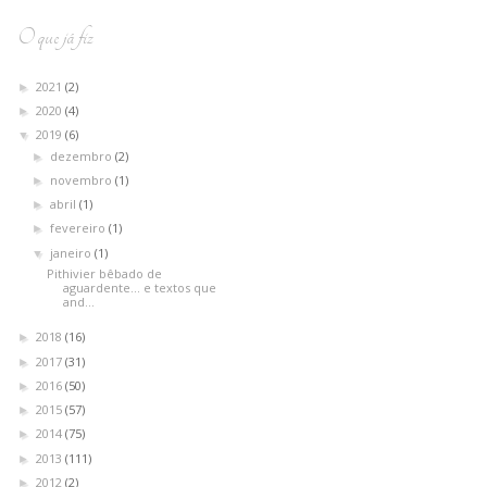
O que já fiz
2021
(2)
►
2020
(4)
►
2019
(6)
▼
dezembro
(2)
►
novembro
(1)
►
abril
(1)
►
fevereiro
(1)
►
janeiro
(1)
▼
Pithivier bêbado de
aguardente... e textos que
and...
2018
(16)
►
2017
(31)
►
2016
(50)
►
2015
(57)
►
2014
(75)
►
2013
(111)
►
2012
(2)
►