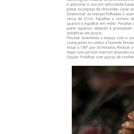
e adicionar o ovo em velocidade baix
Juntar as pepitas de chocolate. Levar ao
Desenrolar as massas folhadas e usa
cerca de 21cm. Espalhar o recheio
quartos e espalhar em redor. Pincelar
parte superior, selando e prensando 
solidificar um pouco.
Pincelar levemente a massa com o ov
começando no centro e fazendo fendas 
Assar a 190° por 30 minutos. Reduzir 
fique com um tom marrom dourado escu
Opção: Polvilhar com açúcar de confeit