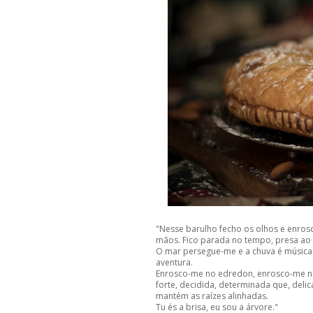
"Nesse barulho fecho os olhos e enro
mãos. Fico parada no tempo, presa ao 
O mar persegue-me e a chuva é música a
aventura.
Enrosco-me no edredon, enrosco-me na 
forte, decidida, determinada que, deli
mantém as raízes alinhadas.
Tu és a brisa, eu sou a árvore."