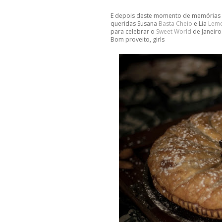
E depois deste momento de memórias qu
queridas Susana
Basta Cheio
e Lia
Lemo
para celebrar o
Sweet World
de Janeiro
Bom proveito, girls