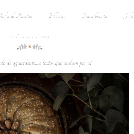
ndice de Receitas
Biblioteca
Outros biscoitos
Galer
20 de janeiro de 2019
o de aguardente... e textos que andam por aí