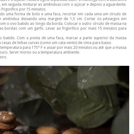
a, em seguida misturar as amêndoas com o açúcar e depois a aguardente.
 frigorífico por 15 minutos.
ndo uma forma de bolo e uma faca, recortar em cada uma um círculo de
 de amêndoa deixando uma margem de 1,5 cm. Cortar os pêssegos em
 com o ovo batido ao longo da borda. Colocar o outro círculo de massa na
as bordas com um garfo. Levar ao frigorífico por mais 15 minutos para
o batido. Com a ponta de uma faca, marcar a parte superior da massa
rasas de linhas curvas (como um cata-vento) de cima para baixo.
a temperatura para 175° F e assar por mais 20 minutos ou até que a massa
ro. Servir morno ou a temperatura ambiente.
eiro.