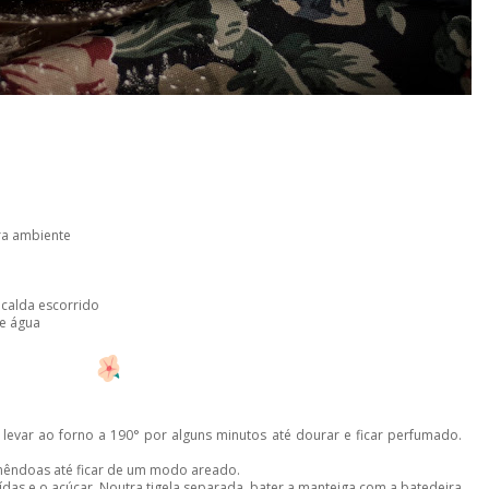
ra ambiente
calda escorrido
de água
levar ao forno a 190° por alguns minutos até dourar e ficar perfumado.
 amêndoas até ficar de um modo areado.
das e o açúcar. Noutra tigela separada, bater a manteiga com a batedeira