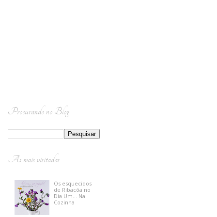
Procurando no Blog
As mais visitadas
Os esquecidos
de Ribacôa no
Dia Um... Na
Cozinha