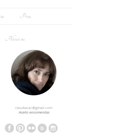
ias
Press
About me
claudiacac@gmail.com
Aceito encomendas